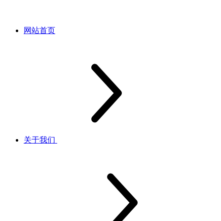
网站首页
关于我们