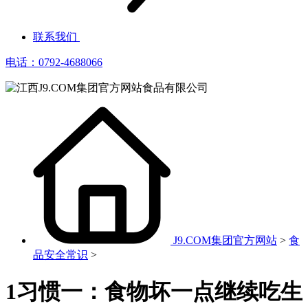
联系我们
电话：0792-4688066
J9.COM集团官方网站
>
食
品安全常识
>
1习惯一：食物坏一点继续吃生