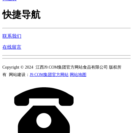
快捷导航
联系我们
在线留言
Copyright © 2024 江西J9.COM集团官方网站食品有限公司 版权所
有 网站建设：
J9.COM集团官方网站
网站地图