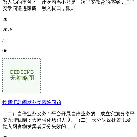
做人员的率领下，此次勾当不只是一次平安教育的盛宴，把平
安学问送进家庭、融入糊口，跟...
20
2026
/
06
按期汇总阐发各类风险问题
（二）自停业务义务 1.平台开展自停业务的，成立实施食物平
安办理轨制；大幅强化惩罚力度。（二） 天分失效处置 1.发
觉入网食物发卖者天分失效的，《...