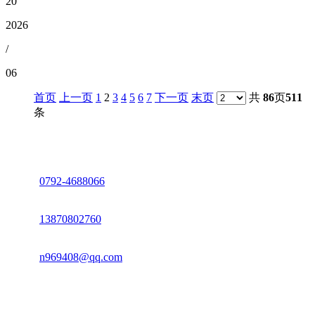
20
2026
/
06
首页
上一页
1
2
3
4
5
6
7
下一页
末页
共
86
页
511
条
座机：
0792-4688066
电话：
13870802760
邮箱：
n969408@qq.com
地址：江西省德安县高新技术产业园(宝塔工业园)高新路93号