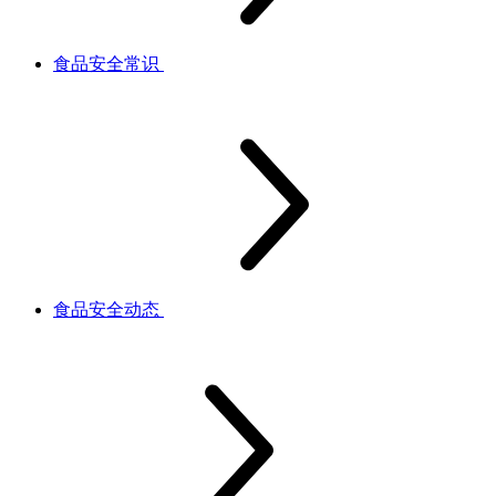
食品安全常识
食品安全动态