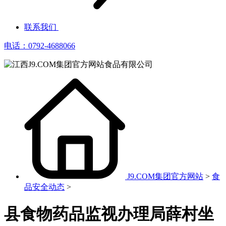
联系我们
电话：0792-4688066
J9.COM集团官方网站
>
食
品安全动态
>
县食物药品监视办理局薛村坐