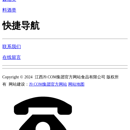
料酒类
快捷导航
联系我们
在线留言
Copyright © 2024 江西J9.COM集团官方网站食品有限公司 版权所
有 网站建设：
J9.COM集团官方网站
网站地图