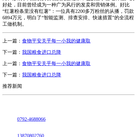
好处，目前曾经成为一种广为风行的发卖和营销体例。好比
“红薯粉条里没有红薯”：一位具有2200多万粉丝的从播，罚款
6894万元，明白了“智能监测、排查安排、快速措置”的全流程
工做机制。
上一篇：
食物平安关乎每一小我的健康取
下一篇：
我国粮食进口总降
上一篇：
食物平安关乎每一小我的健康取
下一篇：
我国粮食进口总降
推荐新闻
座机：
0792-4688066
电话：
13870802760