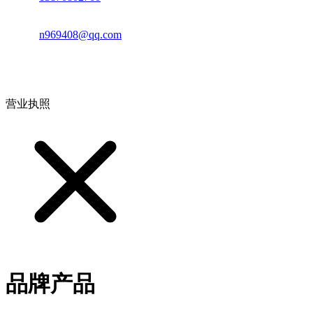
邮箱：
n969408@qq.com
地址：江西省德安县高新技术产业园(宝塔工业园)高新路93号
营业执照
品牌产品