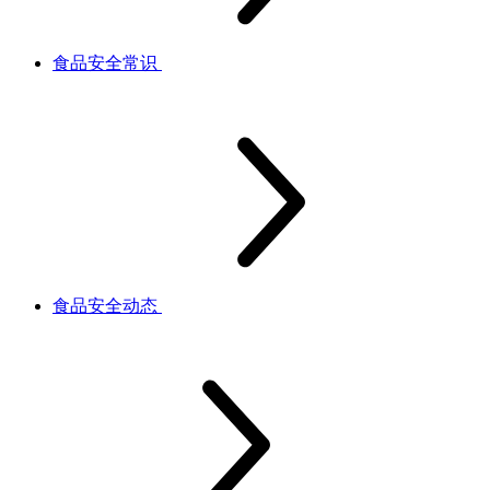
食品安全常识
食品安全动态