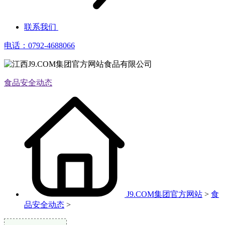
联系我们
电话：0792-4688066
食品安全动态
J9.COM集团官方网站
>
食
品安全动态
>