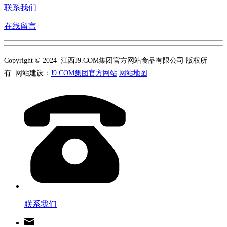
联系我们
在线留言
Copyright © 2024 江西J9.COM集团官方网站食品有限公司 版权所
有 网站建设：
J9.COM集团官方网站
网站地图
联系我们