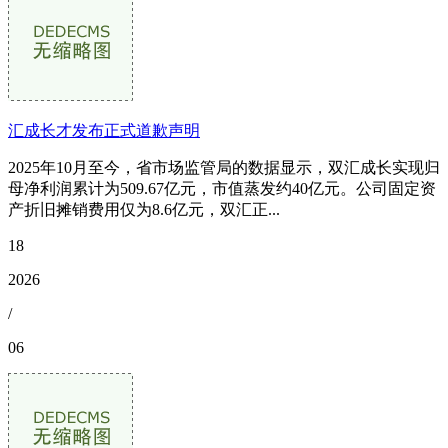
汇成长才发布正式道歉声明
2025年10月至今，省市场监管局的数据显示，双汇成长实现归
母净利润累计为509.67亿元，市值蒸发约40亿元。公司固定资
产折旧摊销费用仅为8.6亿元，双汇正...
18
2026
/
06