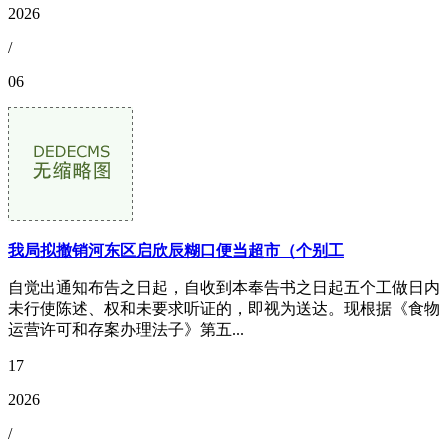
2026
/
06
我局拟撤销河东区启欣辰糊口便当超市（个别工
自觉出通知布告之日起，自收到本奉告书之日起五个工做日内
未行使陈述、权和未要求听证的，即视为送达。现根据《食物
运营许可和存案办理法子》第五...
17
2026
/